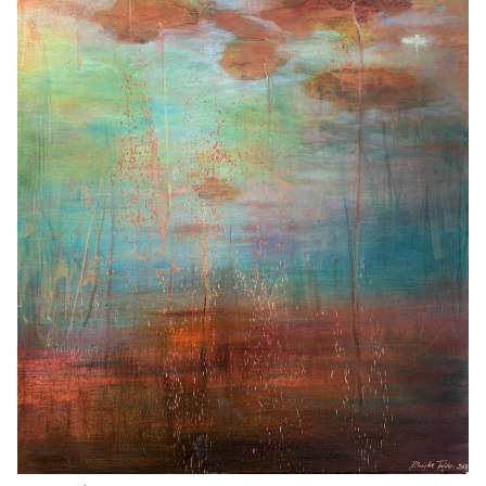
Het atelier
Cursus olieverf
Schilderijen
Oliepastel
Muurschilderingen
Contact