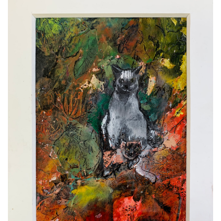
Het atelier
Cursus olieverf
Schilderijen
Oliepastel
Muurschilderingen
Contact