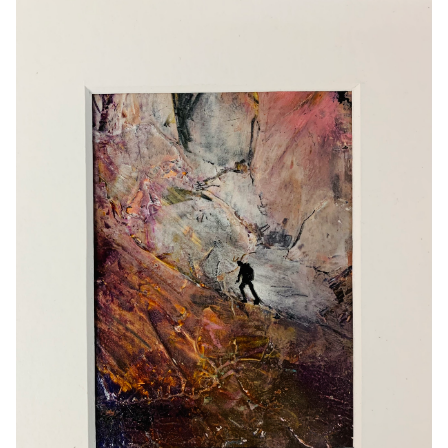
Het atelier
Cursus olieverf
Schilderijen
Oliepastel
Muurschilderingen
Contact