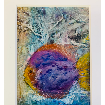
Het atelier
Cursus olieverf
Schilderijen
Oliepastel
Muurschilderingen
Contact