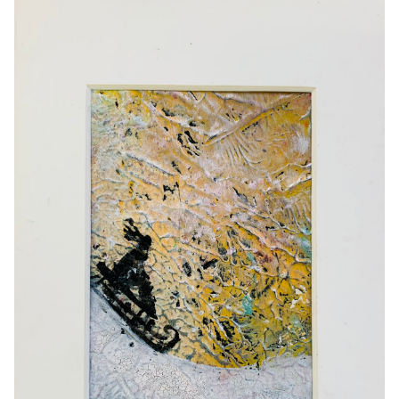
Het atelier
Cursus olieverf
Schilderijen
Oliepastel
Muurschilderingen
Contact