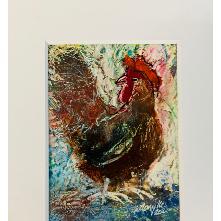
Het atelier
Cursus olieverf
Schilderijen
Oliepastel
Muurschilderingen
Contact